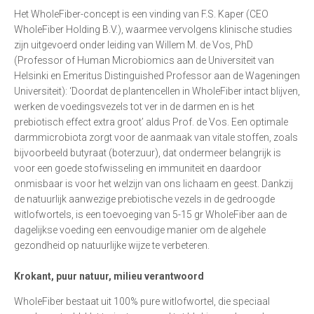
Het WholeFiber-concept is een vinding van F.S. Kaper (CEO
WholeFiber Holding B.V.), waarmee vervolgens klinische studies
zijn uitgevoerd onder leiding van Willem M. de Vos, PhD
(Professor of Human Microbiomics aan de Universiteit van
Helsinki en Emeritus Distinguished Professor aan de Wageningen
Universiteit): ‘Doordat de plantencellen in WholeFiber intact blijven,
werken de voedingsvezels tot ver in de darmen en is het
prebiotisch effect extra groot’ aldus Prof. de Vos. Een optimale
darmmicrobiota zorgt voor de aanmaak van vitale stoffen, zoals
bijvoorbeeld butyraat (boterzuur), dat ondermeer belangrijk is
voor een goede stofwisseling en immuniteit en daardoor
onmisbaar is voor het welzijn van ons lichaam en geest. Dankzij
de natuurlijk aanwezige prebiotische vezels in de gedroogde
witlofwortels, is een toevoeging van 5-15 gr WholeFiber aan de
dagelijkse voeding een eenvoudige manier om de algehele
gezondheid op natuurlijke wijze te verbeteren.
Krokant, puur natuur, milieu verantwoord
WholeFiber bestaat uit 100% pure witlofwortel, die speciaal