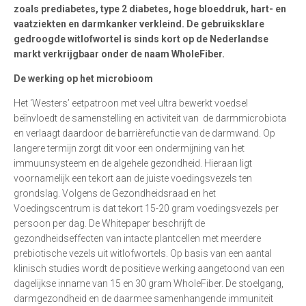
zoals prediabetes, type 2 diabetes, hoge bloeddruk, hart- en
vaatziekten en darmkanker verkleind. De gebruiksklare
gedroogde witlofwortel is sinds kort op de Nederlandse
markt verkrijgbaar onder de naam WholeFiber.
De werking op het microbioom
Het ‘Westers’ eetpatroon met veel ultra bewerkt voedsel
beïnvloedt de samenstelling en activiteit van de darmmicrobiota
en verlaagt daardoor de barrièrefunctie van de darmwand. Op
langere termijn zorgt dit voor een ondermijning van het
immuunsysteem en de algehele gezondheid. Hieraan ligt
voornamelijk een tekort aan de juiste voedingsvezels ten
grondslag. Volgens de Gezondheidsraad en het
Voedingscentrum is dat tekort 15-20 gram voedingsvezels per
persoon per dag. De Whitepaper beschrijft de
gezondheidseffecten van intacte plantcellen met meerdere
prebiotische vezels uit witlofwortels. Op basis van een aantal
klinisch studies wordt de positieve werking aangetoond van een
dagelijkse inname van 15 en 30 gram WholeFiber. De stoelgang,
darmgezondheid en de daarmee samenhangende immuniteit