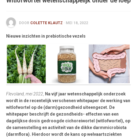
Witlofwortel wetenschappelijk onder de loep
English
Français
DOOR
COLETTE KLAUTZ
· MEI 18, 2022
Nieuwe inzichten in prebiotische vezels
Flevoland, mei 2022
,
Na vijf jaar wetenschappelijk onderzoek
wordt in de recentelijk verschenen whitepaper de werking van
witlofwortel op de (darm)gezondheid uiteengezet. De
whitepaper beschrijft de gezondheids- effecten van een
dagelijkse dosis gedroogde cichoreiwortel (witlofwortel), op
de samenstelling en activiteit van de dikke darmmicrobiota
(darmflora). Hierdoor wordt de kans op welvaartsziekten