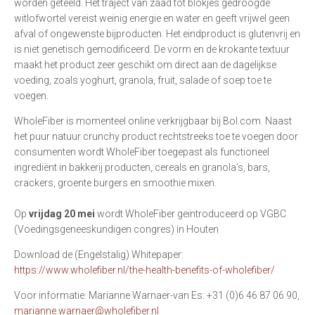
worden geteeld. Het traject van zaad tot blokjes gedroogde
witlofwortel vereist weinig energie en water en geeft vrijwel geen
afval of ongewenste bijproducten. Het eindproduct is glutenvrij en
is niet genetisch gemodificeerd. De vorm en de krokante textuur
maakt het product zeer geschikt om direct aan de dagelijkse
voeding, zoals yoghurt, granola, fruit, salade of soep toe te
voegen.
WholeFiber is momenteel online verkrijgbaar bij Bol.com. Naast
het puur natuur crunchy product rechtstreeks toe te voegen door
consumenten wordt WholeFiber toegepast als functioneel
ingrediënt in bakkerij producten, cereals en granola’s, bars,
crackers, groente burgers en smoothie mixen.
Op
vrijdag 20 mei
wordt WholeFiber geïntroduceerd op VGBC
(Voedingsgeneeskundigen congres) in Houten
Download de (Engelstalig) Whitepaper:
https://www.wholefiber.nl/the-health-benefits-of-wholefiber/
Voor informatie: Marianne Warnaer-van Es: +31 (0)6 46 87 06 90,
marianne.warnaer@wholefiber.nl