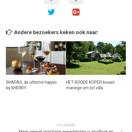
Andere bezoekers keken ook naar:
SHAPAS, de ultieme hapjes
HET ROODE KOPER bouwt
bij SHERRY
manege om tot villa
VOLGENDE
Meer gemak met basis ingrediënten ui, knoflook en