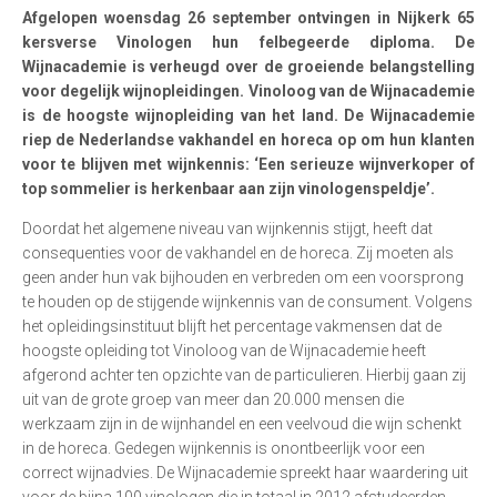
Afgelopen woensdag 26 september ontvingen in Nijkerk 65
kersverse Vinologen hun felbegeerde diploma. De
Wijnacademie is verheugd over de groeiende belangstelling
voor degelijk wijnopleidingen. Vinoloog van de Wijnacademie
is de hoogste wijnopleiding van het land. De Wijnacademie
riep de Nederlandse vakhandel en horeca op om hun klanten
voor te blijven met wijnkennis: ‘Een serieuze wijnverkoper of
top sommelier is herkenbaar aan zijn vinologenspeldje’.
Doordat het algemene niveau van wijnkennis stijgt, heeft dat
consequenties voor de vakhandel en de horeca. Zij moeten als
geen ander hun vak bijhouden en verbreden om een voorsprong
te houden op de stijgende wijnkennis van de consument. Volgens
het opleidingsinstituut blijft het percentage vakmensen dat de
hoogste opleiding tot Vinoloog van de Wijnacademie heeft
afgerond achter ten opzichte van de particulieren. Hierbij gaan zij
uit van de grote groep van meer dan 20.000 mensen die
werkzaam zijn in de wijnhandel en een veelvoud die wijn schenkt
in de horeca. Gedegen wijnkennis is onontbeerlijk voor een
correct wijnadvies. De Wijnacademie spreekt haar waardering uit
voor de bijna 100 vinologen die in totaal in 2012 afstudeerden.