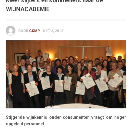
Meer slijters en sommeliers naar de
WIJNACADEMIE
English
Français
DOOR
CKMP
· OKT 2, 2012
Stijgende wijnkennis onder consumenten vraagt om hoger
opgeleid personeel