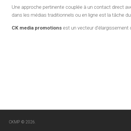
Une approche pertinente couplée à un contact direct ave
dans les médias traditionnels ou en ligne est la tâche du
CK media promotions
est un vecteur d’élargissement d
CKMP © 2026.