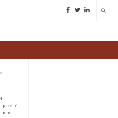
la
e
et
e quantité
ations.